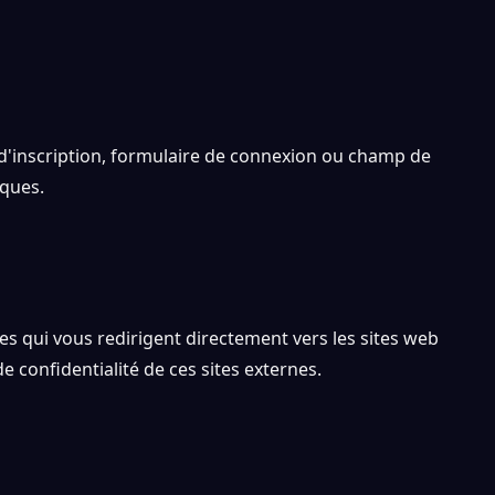
d'inscription, formulaire de connexion ou champ de
rques.
nes qui vous redirigent directement vers les sites web
confidentialité de ces sites externes.