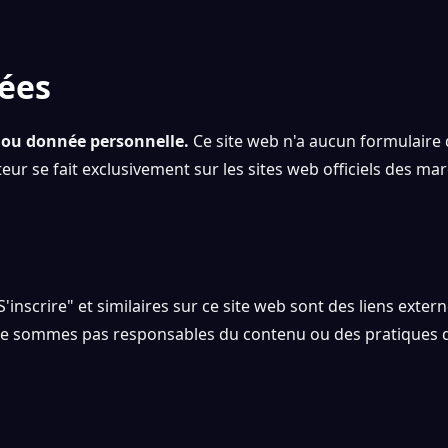
ées
ou donnée personnelle.
Ce site web n'a aucun formulaire 
teur se fait exclusivement sur les sites web officiels des ma
inscrire" et similaires sur ce site web sont des liens exter
 ne sommes pas responsables du contenu ou des pratiques de 