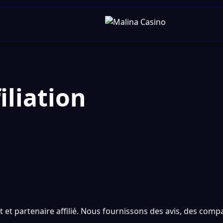
iliation
 et partenaire affilié. Nous fournissons des avis, des comp